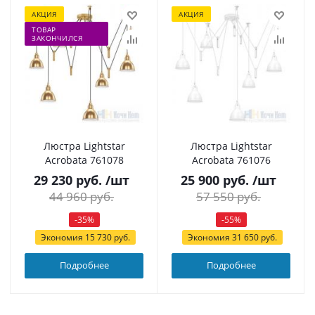
АКЦИЯ
АКЦИЯ
ТОВАР
ЗАКОНЧИЛСЯ
Люстра Lightstar
Люстра Lightstar
Acrobata 761078
Acrobata 761076
29 230
руб.
/шт
25 900
руб.
/шт
44 960
руб.
57 550
руб.
-
35
%
-
55
%
Экономия
15 730
руб.
Экономия
31 650
руб.
Подробнее
Подробнее