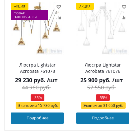
АКЦИЯ
АКЦИЯ
ТОВАР
ЗАКОНЧИЛСЯ
Люстра Lightstar
Люстра Lightstar
Acrobata 761078
Acrobata 761076
29 230
руб.
/шт
25 900
руб.
/шт
44 960
руб.
57 550
руб.
-
35
%
-
55
%
Экономия
15 730
руб.
Экономия
31 650
руб.
Подробнее
Подробнее