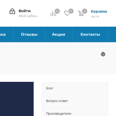
Войти
Корзина
0
0
0
0
Мой кабинет
пуста
вка
Отзывы
Акции
Контакты
Блог
Вопрос-ответ
Производители