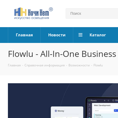
Главная
Новости
Каталог
Flowlu - All-In-One Busine
Главная
-
Справочная информация
-
Возможности
-
Flowlu