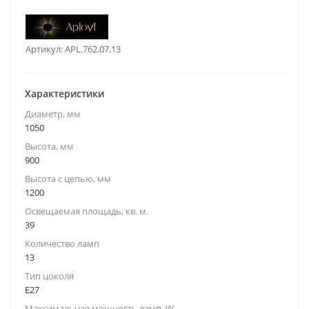
Артикул:
APL.762.07.13
Характеристики
Диаметр, мм
1050
Высота, мм
900
Высота с цепью, мм
1200
Освещаемая площадь, кв. м.
39
Количество ламп
13
Тип цоколя
E27
Максимальная мощность ламп, W