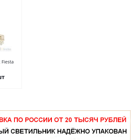
 Fiesta
Бра Odeon Light Fiesta
5070/2W
шт
20 880
руб.
/шт