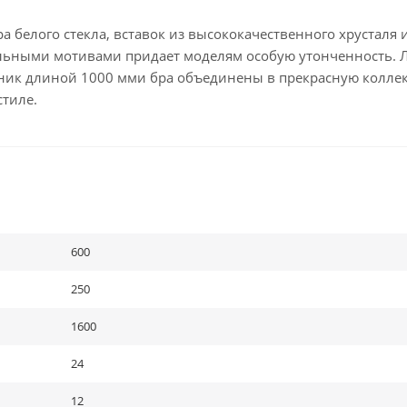
ра белого стекла, вставок из высококачественного хрусталя 
тельными мотивами придает моделям особую утонченность. 
ьник длиной 1000 мми бра объединены в прекрасную колле
тиле.
600
250
1600
24
12