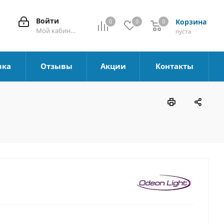
Войти
Корзина
0
0
0
0
Мой кабинет
пуста
вка
Отзывы
Акции
Контакты