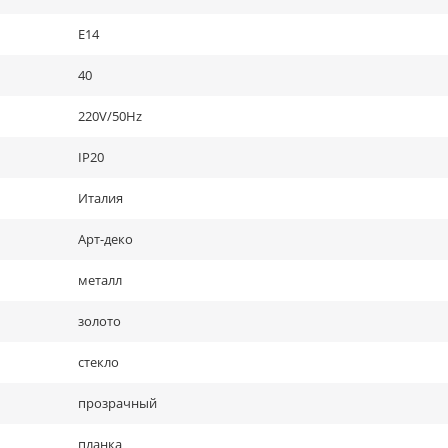
E14
40
220V/50Hz
IP20
Италия
Арт-деко
металл
золото
стекло
прозрачный
планка