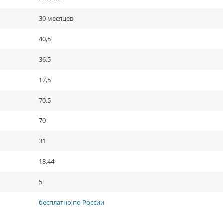
30 месяцев
40,5
36,5
17,5
70,5
70
31
18,44
5
бесплатно по России